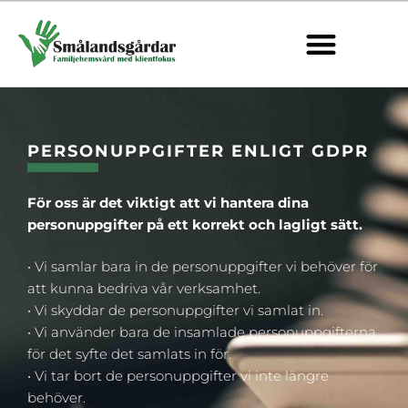
KRIMINALVÅRD | HALVVÄ
FÖR DIG SOM VILL BLI FAMILJ
FÖR DIG SOM SÖKER FAMILJEHEM
FÖR DIG SOM ÄR FAMILJEHEM
PERSONUPPGIFTER ENLIGT GDPR
För oss är det viktigt att vi hantera dina
personuppgifter på ett korrekt och lagligt sätt.
• Vi samlar bara in de personuppgifter vi behöver för
att kunna bedriva vår verksamhet.
• Vi skyddar de personuppgifter vi samlat in.
• Vi använder bara de insamlade personuppgifterna
för det syfte det samlats in för.
• Vi tar bort de personuppgifter vi inte längre
behöver.