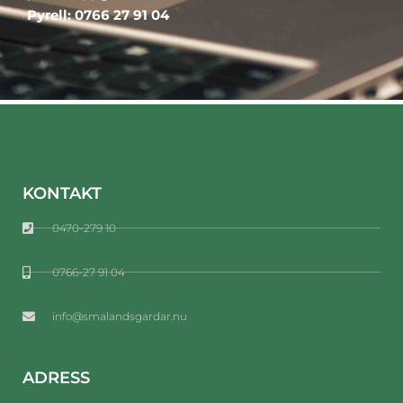
Pyrell:
0766 27 91 04
KONTAKT
0470-279 10
0766-27 91 04
info@smalandsgardar.nu
ADRESS