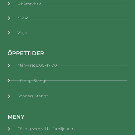
Deltavägen 3
352 45
Växjö
ÖPPETTIDER
Mån-Fre: 8:00–17:00
Lördag: Stängt
Söndag: Stängt
MENY
För dig som vill bli familjehem