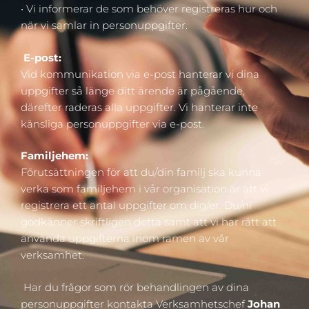
• Vi informerar de som behöver registreras hur och
när vi samlar in personuppgifter.
E-post:
Vid kommunikation via e-post hanterar vi dina
uppgifter så länge ditt ärende är pågående,
därefter raderas alla uppgifter. Vi hanterar inte
känsliga personuppgifter via e-post.
Familjehem:
Förutsättningen för att du/din familj ska kunna
verka som familjehem i vår organisation är att vi
registrera ett antal uppgifter om dig/er. Du/ni
godkänner skriftligen detta samt att vi har rätt att
använda uppgifterna inom ramen av vår
verksamhet.
Har du frågor som rör behandlingen av dina
personuppgifter
kontakta Verksamhetschef
Johan